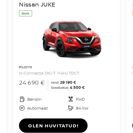
Nissan JUKE
laos
#523179
N-Connecta DIG-T 114HJ 7DCT
24 690 €
29 190 €
Hind:
4 500 €
Soodustus:
Bensiin
FWD
Automaat
84 kW
OLEN HUVITATUD!