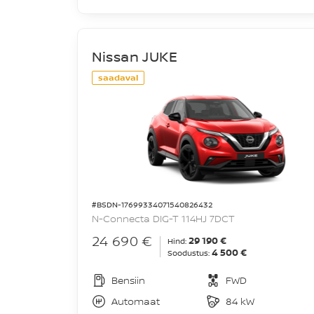
Nissan JUKE
saadaval
#BSDN-17699334071540826432
N-Connecta DIG-T 114HJ 7DCT
24 690 €
29 190 €
Hind:
4 500 €
Soodustus:
Bensiin
FWD
Automaat
84 kW