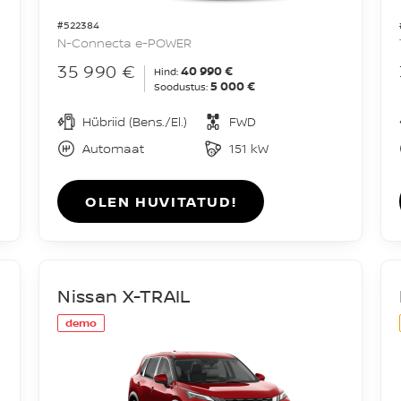
#522384
N-Connecta e-POWER
35 990 €
40 990 €
Hind:
5 000 €
Soodustus:
Hübriid (Bens./El.)
FWD
Automaat
151 kW
OLEN HUVITATUD!
Nissan X-TRAIL
demo