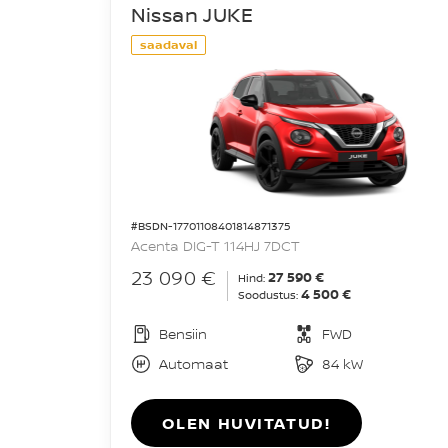
Nissan JUKE
saadaval
#BSDN-17701108401814871375
Acenta DIG-T 114HJ 7DCT
23 090 €
27 590 €
Hind:
4 500 €
Soodustus:
Bensiin
FWD
Automaat
84 kW
OLEN HUVITATUD!