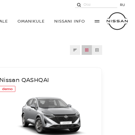
RU
ALE
OMANIKULE
NISSANI INFO
Nissan QASHQAI
demo