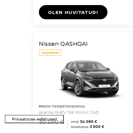
OLEN HUVITATUD!
Nissan QASHQAI
saadaval
#BSDN-176008315912925524
Acenta MHEV 158 Xtronic 2WD
30 590 €
34 090 €
Hind:
3 500 €
Soodustus: