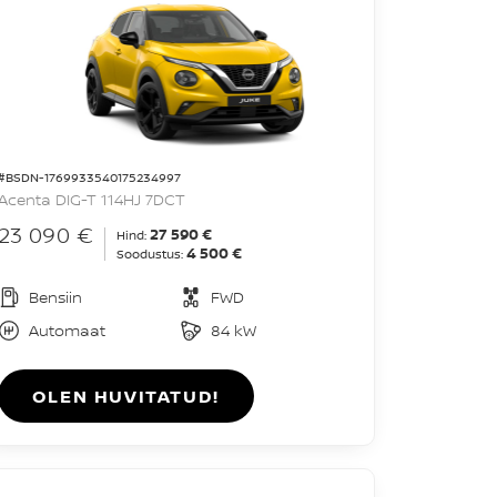
#BSDN-1769933540175234997
Acenta DIG-T 114HJ 7DCT
23 090 €
27 590 €
Hind:
4 500 €
Soodustus:
Bensiin
FWD
Automaat
84 kW
OLEN HUVITATUD!