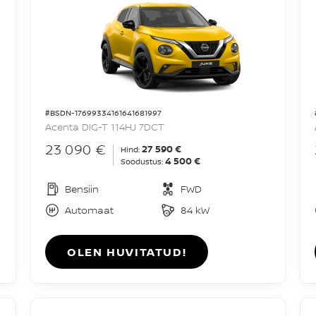
#BSDN-17699334161641681997
Acenta DIG-T 114HJ 7DCT
23 090 €
27 590 €
Hind:
4 500 €
Soodustus:
Bensiin
FWD
Automaat
84 kW
OLEN HUVITATUD!