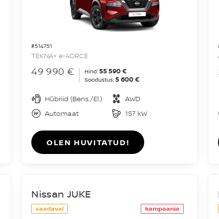
#514751
TEKNA+ e-4ORCE
49 990 €
55 590 €
Hind:
5 600 €
Soodustus:
Hübriid (Bens./El.)
AWD
Automaat
157 kW
OLEN HUVITATUD!
Nissan JUKE
saadaval
kampaania