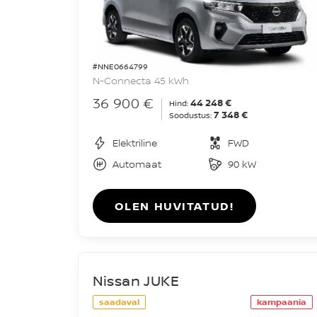
#NNE0664799
N-Connecta 45 kWh
36 900 €
44 248 €
Hind:
7 348 €
Soodustus:
Elektriline
FWD
Automaat
90 kW
OLEN HUVITATUD!
Nissan JUKE
saadaval
kampaania