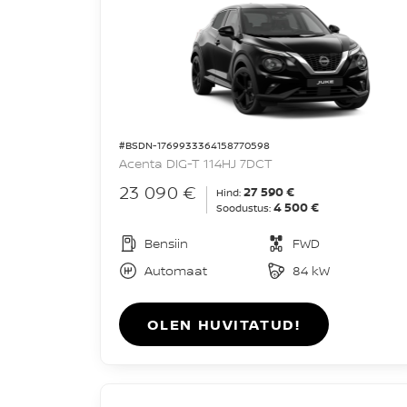
#BSDN-1769933364158770598
Acenta DIG-T 114HJ 7DCT
23 090 €
27 590 €
Hind:
4 500 €
Soodustus:
Bensiin
FWD
Automaat
84 kW
OLEN HUVITATUD!