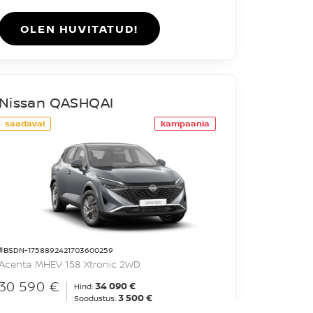
OLEN HUVITATUD!
Nissan QASHQAI
saadaval
kampaania
#BSDN-1758892421703600259
Acenta MHEV 158 Xtronic 2WD
30 590 €
34 090 €
Hind:
3 500 €
Soodustus: