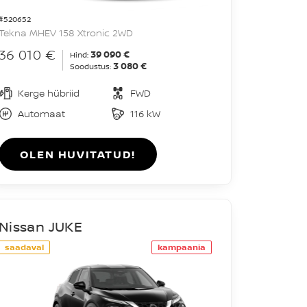
#520652
Tekna MHEV 158 Xtronic 2WD
36 010 €
39 090 €
Hind:
3 080 €
Soodustus:
Kerge hübriid
FWD
Automaat
116 kW
OLEN HUVITATUD!
Nissan JUKE
saadaval
kampaania