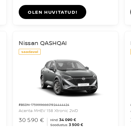
OLEN HUVITATUD!
Nissan QASHQAI
saadaval
#BSDN-17599966601924444424
Acenta MHEV 158 Xtronic 2WD
30 590 €
34 090 €
Hind:
3 500 €
Soodustus: