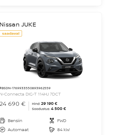
Nissan JUKE
saadaval
#BSDN-1769933550893962559
N-Connecta DIG-T 114HJ 7DCT
24 690 €
29 190 €
Hind:
4 500 €
Soodustus:
Bensiin
FWD
Automaat
84 kW