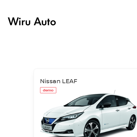
LAOAUTOD
Nissan LEAF
demo