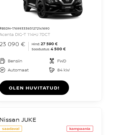
#BSDN-17699333651272141690
Acenta DIG-T 114HJ 7DCT
23 090 €
27 590 €
Hind:
4 500 €
Soodustus:
Bensiin
FWD
Automaat
84 kW
OLEN HUVITATUD!
Nissan JUKE
saadaval
kampaania