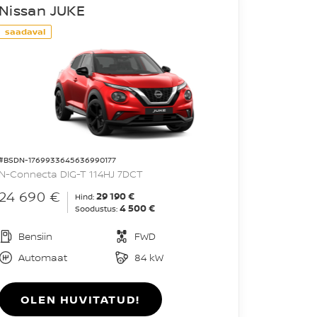
Nissan JUKE
saadaval
#BSDN-1769933645636990177
N-Connecta DIG-T 114HJ 7DCT
24 690 €
29 190 €
Hind:
4 500 €
Soodustus:
Bensiin
FWD
Automaat
84 kW
OLEN HUVITATUD!