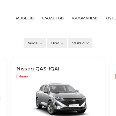
MUDELID
LAOAUTOD
KAMPAANIAD
OSTJ
Mudel
Hind
Valikud
Nissan QASHQAI
demo