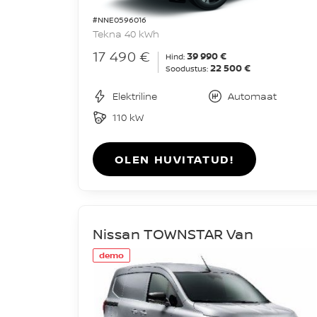
#NNE0596016
Tekna 40 kWh
17 490 €
39 990 €
Hind:
22 500 €
Soodustus:
Elektriline
Automaat
110 kW
OLEN HUVITATUD!
Nissan TOWNSTAR Van
demo