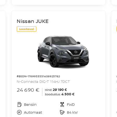
Nissan JUKE
saadaval
#BSDN-1769933551406923782
N-Connecta DIG-T 114HJ 7DCT
24 690 €
29 190 €
Hind:
4 500 €
Soodustus:
Bensiin
FWD
Automaat
84 kW