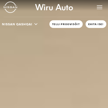
NISSAN QASHQAI
TELLI PROOVISÕIT
EHITA ISE!