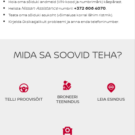
Hoia oma sõiduki andmeid (VIN-kood ja numbrimärk) käepärast.
Nissan Assistance
+372 606 4070
.
Helista
numbril:
Teata oma sõiduki asukoht (võimaluse korral lähim ristmik).
Kirjelda üksikasjalikult probleemi ja anna enda telefoninumber.
MIDA SA SOOVID TEHA?
BRONEERI
TELLI PROOVISÕIT
LEIA ESINDUS
TEENINDUS