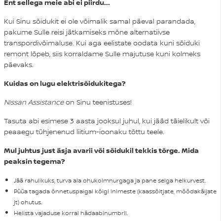
Ent sellega meie abi ei piirdu...
Kui Sinu sõidukit ei ole võimalik samal päeval parandada,
pakume Sulle reisi jätkamiseks mõne alternatiivse
transpordivõimaluse. Kui aga eelistate oodata kuni sõiduki
remont lõpeb, siis korraldame Sulle majutuse kuni kolmeks
päevaks.
Kuidas on lugu elektrisõidukitega?
Nissan Assistance
on Sinu teenistuses!
Tasuta abi esimese 3 aasta jooksul juhul, kui jääd täielikult või
peaaegu tühjenenud liitium-ioonaku tõttu teele.
Mul juhtus just äsja avarii või sõidukil tekkis tõrge. Mida
peaksin tegema?
Jää rahulikuks, turva ala ohukolmnurgaga ja pane selga helkurvest.
Püüa tagada õnnetuspaigal kõigi inimeste (kaassõitjate, möödakäijate
jt) ohutus.
Helista vajaduse korral hädaabinumbril.