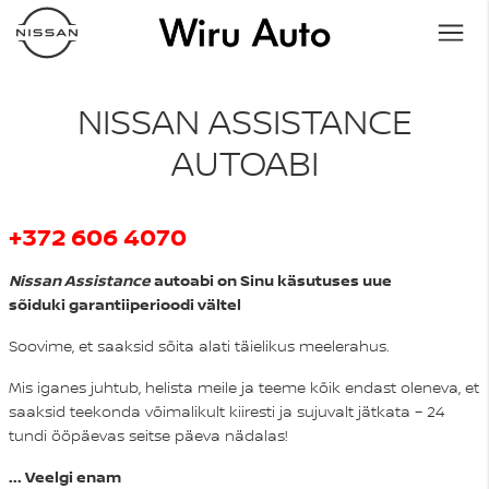
NISSAN ASSISTANCE
AUTOABI
+372 606 4070
N
issan Assistance
autoabi on Sinu käsutuses uue
sõiduki garantiiperioodi vältel
Soovime, et saaksid sõita alati täielikus meelerahus.
Mis iganes juhtub, helista meile ja teeme kõik endast oleneva, et
saaksid teekonda võimalikult kiiresti ja sujuvalt jätkata – 24
tundi ööpäevas seitse päeva nädalas!
... Veelgi enam