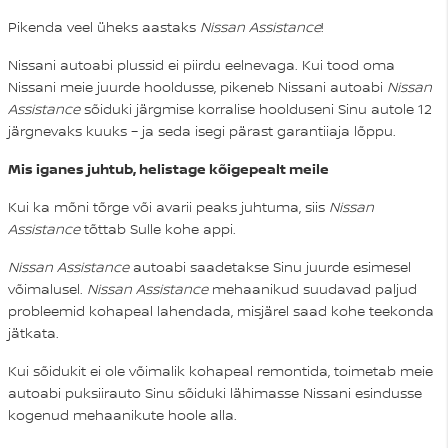
Pikenda veel üheks aastaks
Nissan Assistance
!
Nissani autoabi plussid ei piirdu eelnevaga. Kui tood oma
Nissani meie juurde hooldusse, pikeneb Nissani autoabi
Nissan
Assistance
sõiduki järgmise korralise hoolduseni Sinu autole 12
järgnevaks kuuks – ja seda isegi pärast garantiiaja lõppu.
Mis iganes juhtub, helistage kõigepealt meile
Kui ka mõni tõrge või avarii peaks juhtuma, siis
Nissan
Assistance
tõttab Sulle kohe appi.
Nissan Assistance
autoabi saadetakse Sinu juurde esimesel
võimalusel.
Nissan Assistance
mehaanikud suudavad paljud
probleemid kohapeal lahendada, misjärel saad kohe teekonda
jätkata.
Kui sõidukit ei ole võimalik kohapeal remontida, toimetab meie
autoabi puksiirauto Sinu sõiduki lähimasse Nissani esindusse
kogenud mehaanikute hoole alla.