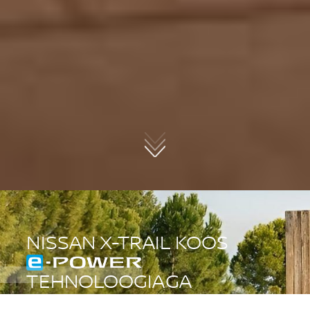
NISSAN X-TRAIL KOOS
E-POWER
TEHNOLOOGIAGA
Hästi varustatud X-Trail 4x4 hübriid 40 690 €.