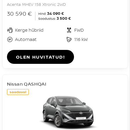
Acenta MHEV 158 Xtronic 2WD
30 590 €
34 090 €
Hind:
3 500 €
Soodustus:
Kerge hübriid
FWD
Automaat
116 kW
OLEN HUVITATUD!
Nissan QASHQAI
saadaval