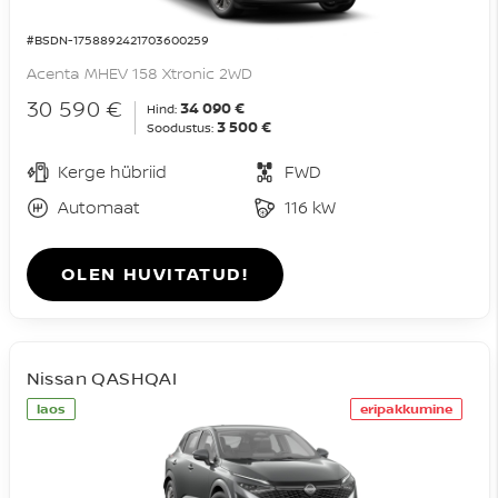
#BSDN-1758892421703600259
Acenta MHEV 158 Xtronic 2WD
30 590 €
34 090 €
Hind:
3 500 €
Soodustus:
Kerge hübriid
FWD
Automaat
116 kW
OLEN HUVITATUD!
Nissan QASHQAI
laos
eripakkumine