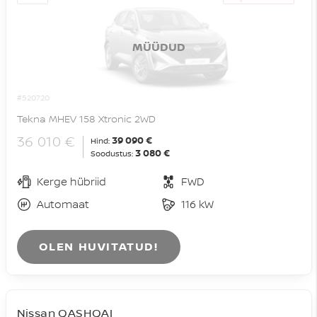
MÜÜDUD
#520720
Tekna MHEV 158 Xtronic 2WD
36 010 €
39 090 €
Hind:
3 080 €
Soodustus:
Kerge hübriid
FWD
Automaat
116 kW
OLEN HUVITATUD!
Nissan QASHQAI