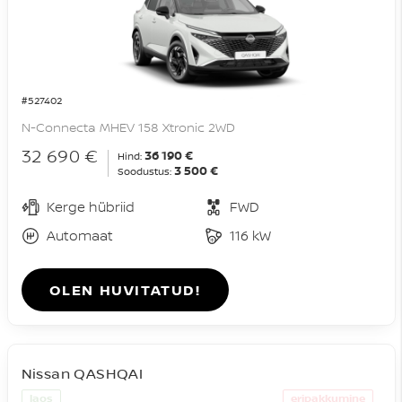
#527402
N-Connecta MHEV 158 Xtronic 2WD
32 690 €
36 190 €
Hind:
3 500 €
Soodustus:
Kerge hübriid
FWD
Automaat
116 kW
OLEN HUVITATUD!
Nissan QASHQAI
laos
eripakkumine