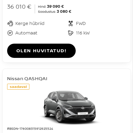
36 010 €
39 090 €
Hind:
3 080 €
Soodustus:
Kerge hübriid
FWD
Automaat
116 kW
OLEN HUVITATUD!
Nissan QASHQAI
saadaval
#BSDN-176008315912925524