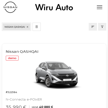
LAOAUTOD
NISSAN QASHQAI
Nissan QASHQAI
demo
#522384
N-Connecta e-POWER
35 990 €
40 990 €
Hind: