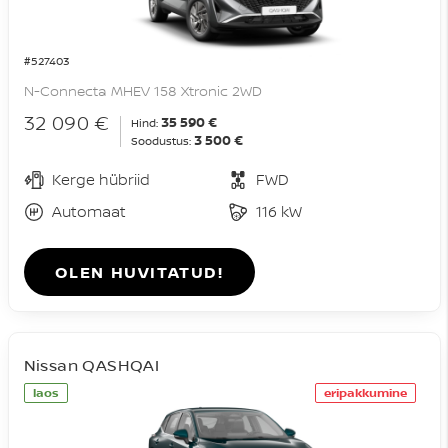
#527403
N-Connecta MHEV 158 Xtronic 2WD
32 090 €
35 590 €
Hind:
3 500 €
Soodustus:
Kerge hübriid
FWD
Automaat
116 kW
OLEN HUVITATUD!
Nissan QASHQAI
laos
eripakkumine