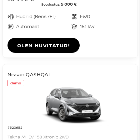
5 000 €
Soodustus:
Hübriid (Bens./El.)
FWD
Automaat
151 kW
OLEN HUVITATUD!
Nissan QASHQAI
demo
#520652
Tekna MHEV 158 Xtronic 2WD