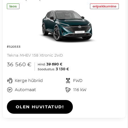
laos
eripakkumine
#520533
Tekna MHEV 158 Xtronic 2WD
36 560 €
39 690 €
Hind:
3 130 €
Soodustus:
Kerge hübriid
FWD
Automaat
116 kW
OLEN HUVITATUD!