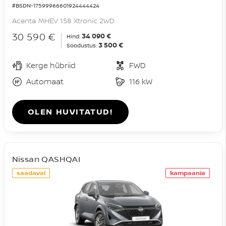
#BSDN-17599966601924444424
Acenta MHEV 158 Xtronic 2WD
30 590 €
34 090 €
Hind:
3 500 €
Soodustus:
Kerge hübriid
FWD
Automaat
116 kW
OLEN HUVITATUD!
Nissan QASHQAI
saadaval
kampaania