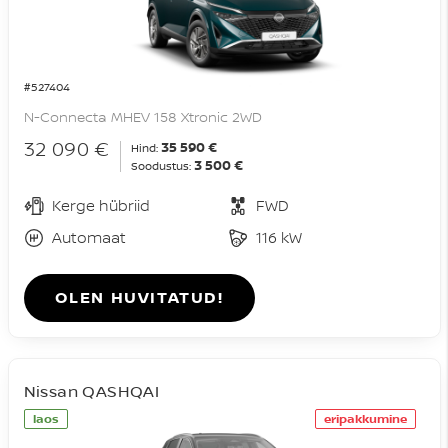
#527404
N-Connecta MHEV 158 Xtronic 2WD
32 090 €
35 590 €
Hind:
3 500 €
Soodustus:
Kerge hübriid
FWD
Automaat
116 kW
OLEN HUVITATUD!
Nissan QASHQAI
laos
eripakkumine