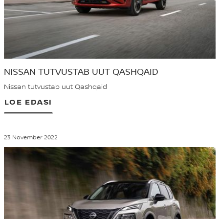
NISSAN TUTVUSTAB UUT QASHQAID
Nissan tutvustab uut Qashqaid
LOE EDASI
23 November 2022