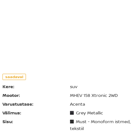
saadaval
Kere:
suv
Mootor:
MHEV 158 Xtronic 2WD
Varustustase:
Acenta
Välimus:
Grey Metallic
Sisu:
Must - Monoform istmed,
tekstiil