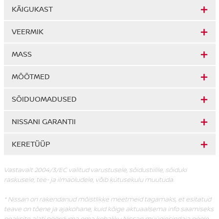
KÄIGUKAST
VEERMIK
MASS
MÕÕTMED
SÕIDUOMADUSED
NISSANI GARANTII
KERETÜÜP
Vastavalt 2004/3/EC valitud varustusele, sõidustiilile, sõiduki
raskusele, tee- ja ilmaoludele, võib kütusekulu muutuda.
* Nissan on rakendanud mõistlikke meetmeid tagamaks, et esitatud
teave on tõene ja ajakohane, kuid kõige aktuaalsema info saamiseks
peaksite alati pöörduma oma kohaliku Nissan müügiesindaja poole.