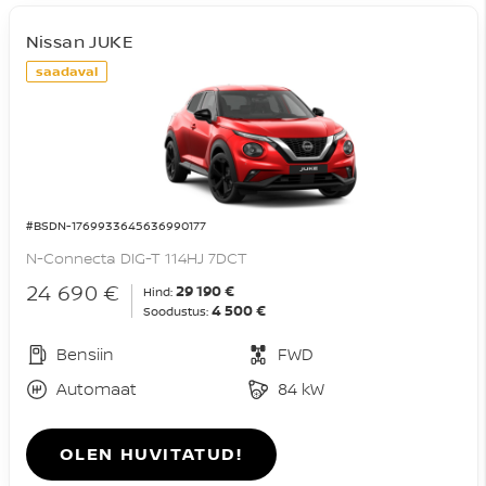
Nissan JUKE
saadaval
#BSDN-1769933645636990177
N-Connecta DIG-T 114HJ 7DCT
24 690 €
29 190 €
Hind:
4 500 €
Soodustus:
Bensiin
FWD
Automaat
84 kW
OLEN HUVITATUD!