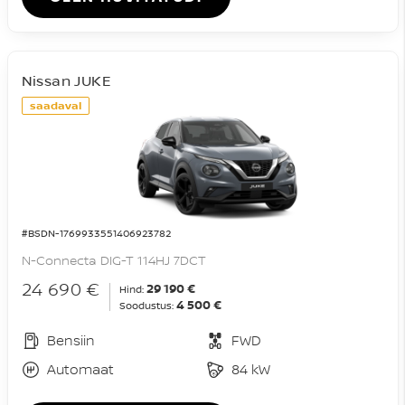
Nissan JUKE
saadaval
#BSDN-1769933551406923782
N-Connecta DIG-T 114HJ 7DCT
24 690 €
29 190 €
Hind:
4 500 €
Soodustus:
Bensiin
FWD
Automaat
84 kW