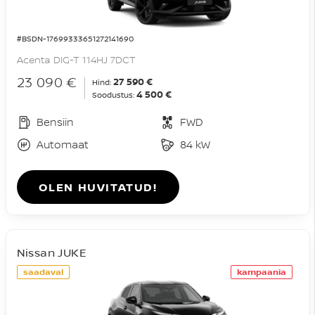
#BSDN-17699333651272141690
Acenta DIG-T 114HJ 7DCT
23 090 €
27 590 €
Hind:
4 500 €
Soodustus:
Bensiin
FWD
Automaat
84 kW
OLEN HUVITATUD!
Nissan JUKE
saadaval
kampaania