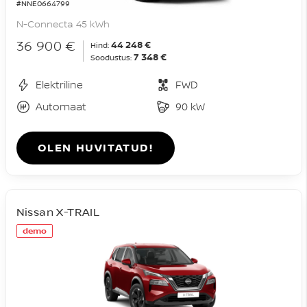
#NNE0664799
N-Connecta 45 kWh
36 900 €
44 248 €
Hind:
7 348 €
Soodustus:
Elektriline
FWD
Automaat
90 kW
OLEN HUVITATUD!
Nissan X-TRAIL
demo