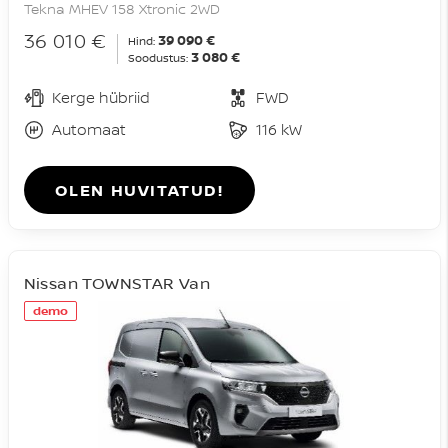
Tekna MHEV 158 Xtronic 2WD
36 010 €
39 090 €
Hind:
3 080 €
Soodustus:
Kerge hübriid
FWD
Automaat
116 kW
OLEN HUVITATUD!
Nissan TOWNSTAR Van
demo