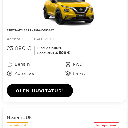
#BSDN-17699334161641681997
Acenta DIG-T 114HJ 7DCT
23 090 €
27 590 €
Hind:
4 500 €
Soodustus:
Bensiin
FWD
Automaat
84 kW
OLEN HUVITATUD!
Nissan JUKE
saadaval
kampaania