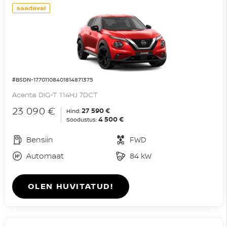
saadaval
#BSDN-17701108401814871375
Acenta DIG-T 114HJ 7DCT
23 090 €
27 590 €
Hind:
4 500 €
Soodustus:
Bensiin
FWD
Automaat
84 kW
OLEN HUVITATUD!