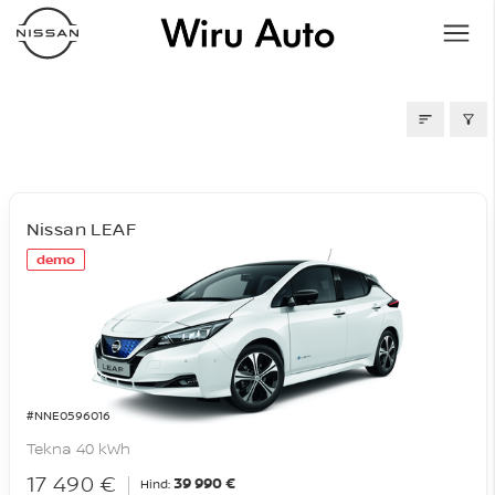
LAOAUTOD
Nissan LEAF
demo
#NNE0596016
Tekna 40 kWh
17 490 €
39 990 €
Hind: