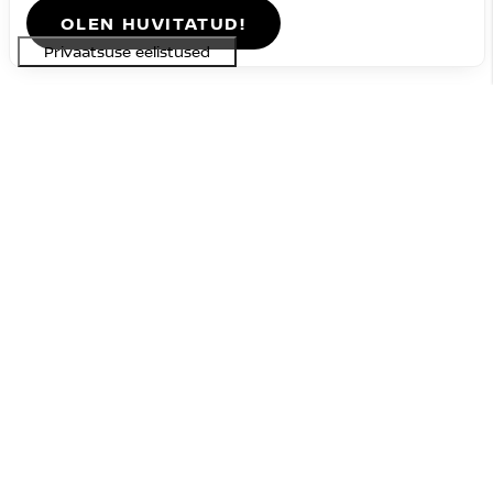
OLEN HUVITATUD!
Nissan JUKE
saadaval
#BSDN-1769933550893962559
N-Connecta DIG-T 114HJ 7DCT
24 690 €
29 190 €
Hind:
4 500 €
Soodustus:
Bensiin
FWD
Automaat
84 kW