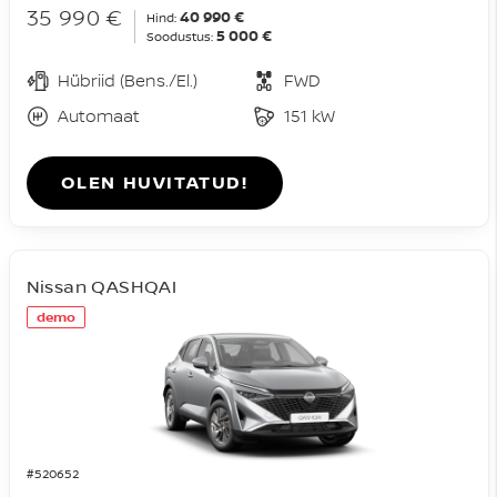
35 990 €
40 990 €
Hind:
5 000 €
Soodustus:
Hübriid (Bens./El.)
FWD
Automaat
151 kW
OLEN HUVITATUD!
Nissan QASHQAI
demo
#520652