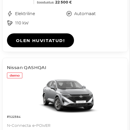
22 500 €
Soodustus:
Elektriline
Automaat
110 kW
OLEN HUVITATUD!
Nissan QASHQAI
demo
#522384
N-Connecta e-POWER