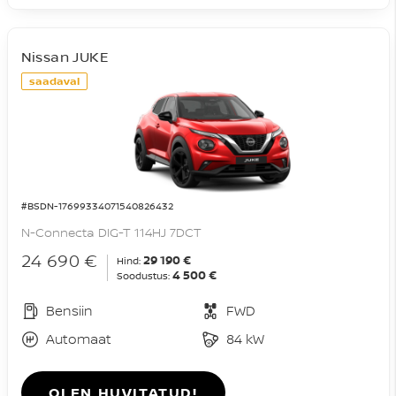
Nissan JUKE
saadaval
#BSDN-17699334071540826432
N-Connecta DIG-T 114HJ 7DCT
24 690 €
29 190 €
Hind:
4 500 €
Soodustus:
Bensiin
FWD
Automaat
84 kW
OLEN HUVITATUD!