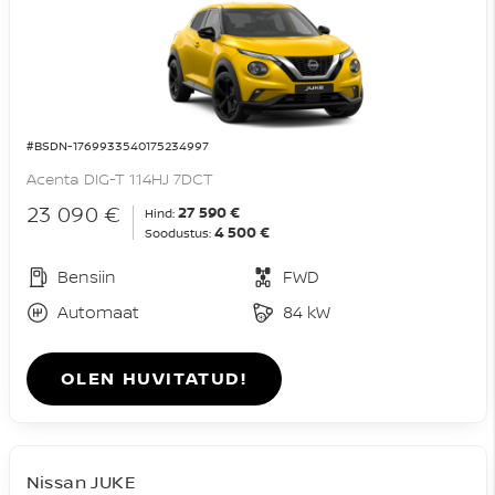
#BSDN-1769933540175234997
Acenta DIG-T 114HJ 7DCT
23 090 €
27 590 €
Hind:
4 500 €
Soodustus:
Bensiin
FWD
Automaat
84 kW
OLEN HUVITATUD!
Nissan JUKE