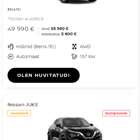
#514751
TEKNA+ e-4ORCE
49 990 €
55 590 €
Hind:
5 600 €
Soodustus:
Hübriid (Bens./El.)
AWD
Automaat
157 kW
OLEN HUVITATUD!
Nissan JUKE
saadaval
kampaania