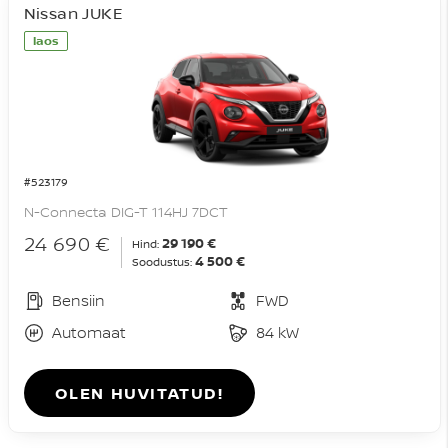
Nissan JUKE
laos
#523179
N-Connecta DIG-T 114HJ 7DCT
24 690 €
29 190 €
Hind:
4 500 €
Soodustus:
Bensiin
FWD
Automaat
84 kW
OLEN HUVITATUD!