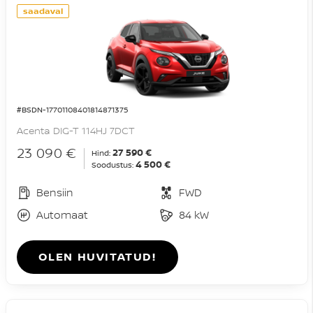
saadaval
#BSDN-17701108401814871375
Acenta DIG-T 114HJ 7DCT
23 090 €
27 590 €
Hind:
4 500 €
Soodustus:
Bensiin
FWD
Automaat
84 kW
OLEN HUVITATUD!