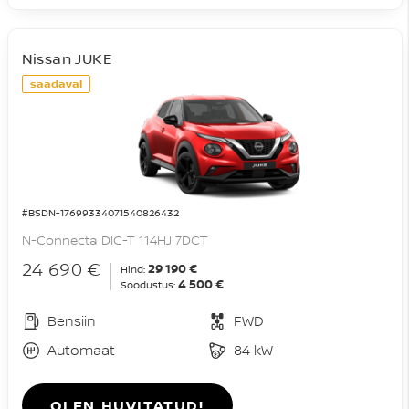
Nissan JUKE
saadaval
#BSDN-17699334071540826432
N-Connecta DIG-T 114HJ 7DCT
24 690 €
29 190 €
Hind:
4 500 €
Soodustus:
Bensiin
FWD
Automaat
84 kW
OLEN HUVITATUD!