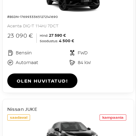
#BSDN-17699333651272141690
Acenta DIG-T 114HJ 7DCT
23 090 €
27 590 €
Hind:
4 500 €
Soodustus:
Bensiin
FWD
Automaat
84 kW
OLEN HUVITATUD!
Nissan JUKE
saadaval
kampaania