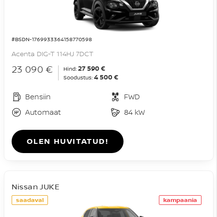
#BSDN-1769933364158770598
Acenta DIG-T 114HJ 7DCT
23 090 €
27 590 €
Hind:
4 500 €
Soodustus:
Bensiin
FWD
Automaat
84 kW
OLEN HUVITATUD!
Nissan JUKE
saadaval
kampaania