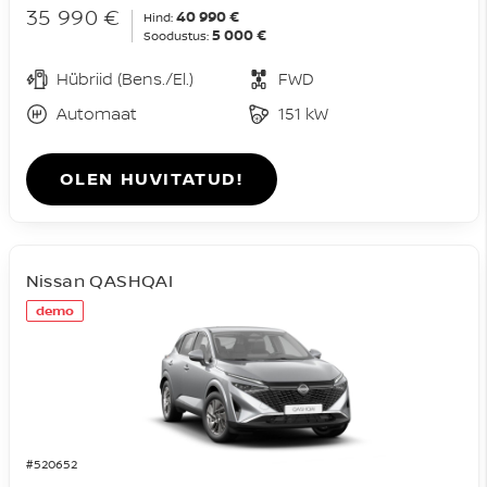
35 990 €
40 990 €
Hind:
5 000 €
Soodustus:
Hübriid (Bens./El.)
FWD
Automaat
151 kW
OLEN HUVITATUD!
Nissan QASHQAI
demo
#520652