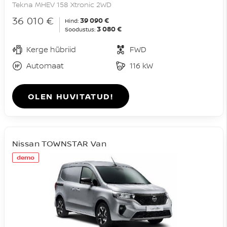
Tekna MHEV 158 Xtronic 2WD
36 010 €
39 090 €
Hind:
3 080 €
Soodustus:
Kerge hübriid
FWD
Automaat
116 kW
OLEN HUVITATUD!
Nissan TOWNSTAR Van
demo