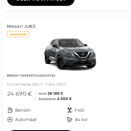
Nissan JUKE
saadaval
#BSDN-1769933551406923782
N-Connecta DIG-T 114HJ 7DCT
24 690 €
29 190 €
Hind:
4 500 €
Soodustus:
Bensiin
FWD
Automaat
84 kW