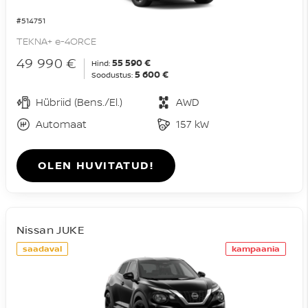
#514751
TEKNA+ e-4ORCE
49 990 €
55 590 €
Hind:
5 600 €
Soodustus:
Hübriid (Bens./El.)
AWD
Automaat
157 kW
OLEN HUVITATUD!
Nissan JUKE
saadaval
kampaania