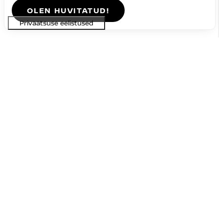
OLEN HUVITATUD!
Nissan JUKE
saadaval
#BSDN-1769933550893962559
N-Connecta DIG-T 114HJ 7DCT
24 690 €
29 190 €
Hind:
4 500 €
Soodustus:
Bensiin
FWD
Automaat
84 kW