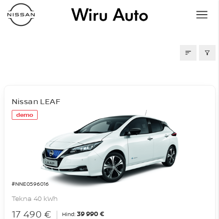
LAOAUTOD
Nissan LEAF
demo
#NNE0596016
Tekna 40 kWh
17 490 €
39 990 €
Hind: