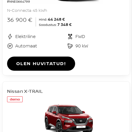
#NNE0664799
N-Connecta 45 kWh
36 900 €
44 248 €
Hind:
7 348 €
Soodustus:
Elektriline
FWD
Automaat
90 kW
OLEN HUVITATUD!
Nissan X-TRAIL
demo