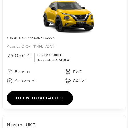
#BSDN-1769933540175234997
Acenta DIG-T 114HJ 7DCT
23 090 €
27 590 €
Hind:
4 500 €
Soodustus:
Bensiin
FWD
Automaat
84 kW
OLEN HUVITATUD!
Nissan JUKE