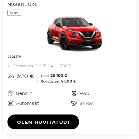
Nissan JUKE
laos
#523179
N-Connecta DIG-T 114HJ 7DCT
24 690 €
29 190 €
Hind:
4 500 €
Soodustus:
Bensiin
FWD
Automaat
84 kW
OLEN HUVITATUD!