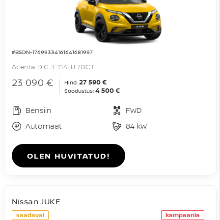
#BSDN-17699334161641681997
Acenta DIG-T 114HJ 7DCT
23 090 €
27 590 €
Hind:
4 500 €
Soodustus:
Bensiin
FWD
Automaat
84 kW
OLEN HUVITATUD!
Nissan JUKE
saadaval
kampaania