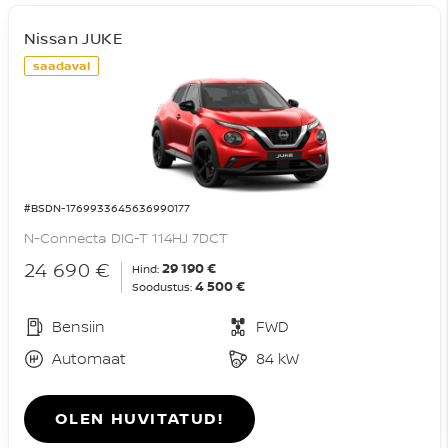
Nissan JUKE
saadaval
#BSDN-1769933645636990177
N-Connecta DIG-T 114HJ 7DCT
24 690 €
29 190 €
Hind:
4 500 €
Soodustus:
Bensiin
FWD
Automaat
84 kW
OLEN HUVITATUD!