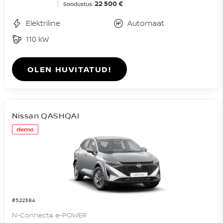
22 500 €
Soodustus:
Elektriline
Automaat
110 kW
OLEN HUVITATUD!
Nissan QASHQAI
demo
#522384
N-Connecta e-POWER