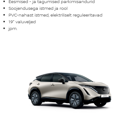
Eesmised - ja tagumised parkimisandurid
Soojendusega istmed ja rool
PVC-nahast istmed, elektriliselt reguleeritavad
19" valuveljed
jpm.