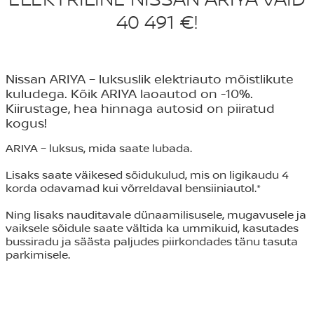
40 491 €!
Nissan ARIYA – luksuslik elektriauto mõistlikute
kuludega. Kõik ARIYA laoautod on -10%.
Kiirustage, hea hinnaga autosid on piiratud
kogus!
ARIYA – luksus, mida saate lubada.
Lisaks saate väikesed sõidukulud, mis on ligikaudu 4
korda odavamad kui võrreldaval bensiiniautol.*
Ning lisaks nauditavale dünaamilisusele, mugavusele ja
vaiksele sõidule saate vältida ka ummikuid, kasutades
bussiradu ja säästa paljudes piirkondades tänu tasuta
parkimisele.