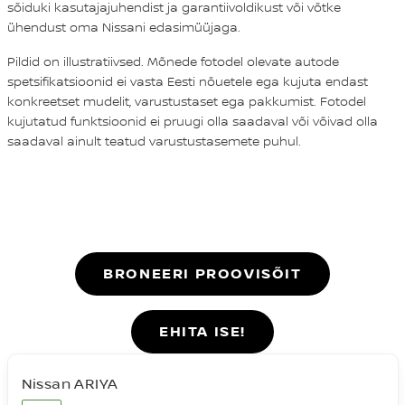
sõiduki kasutajajuhendist ja garantiivoldikust või võtke
ühendust oma Nissani edasimüüjaga.
Pildid on illustratiivsed. Mõnede fotodel olevate autode
spetsifikatsioonid ei vasta Eesti nõuetele ega kujuta endast
konkreetset mudelit, varustustaset ega pakkumist. Fotodel
kujutatud funktsioonid ei pruugi olla saadaval või võivad olla
saadaval ainult teatud varustustasemete puhul.
BRONEERI PROOVISÕIT
EHITA ISE!
Nissan ARIYA