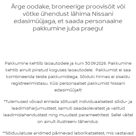
Ärge oodake, broneerige proovisõit või
võtke ühendust lähima Nissani
edasimüüjaga, et saada personaalne
pakkumine juba praegu!
Pakkumine kehtlib laoautodele ja kuni 30.09.2026. Pakkumine
kehtib ainult piiratud koguses laoautodele. Pakkumist ei saa
kombineerida teiste pakkumistega. Sõiduki hinnas ei sisaldu
registreerimistasu. Küsi personaalset pakkumist Nissani
edasimüüjalt!
*Tulemused võivad erineda sõltuvalt individuaalsetest sõidu- ja
laadimisharjumustest, samuti saadaolevatest ja valitud
laadimislahendustest ning muudest parameetritest. Sellel väitel
on ainult illustreeriv tähendus.
**Sõiduulatuse andmed pärinevad laborikatsetest, mis vastavad