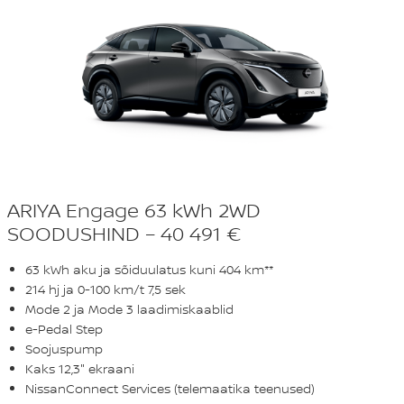
ARIYA Engage 63 kWh 2WD
SOODUSHIND – 40 491 €
63 kWh aku ja sõiduulatus kuni 404 km**
214 hj ja 0-100 km/t 7,5 sek
Mode 2 ja Mode 3 laadimiskaablid
e-Pedal Step
Soojuspump
Kaks 12,3" ekraani
NissanConnect Services (telemaatika teenused)