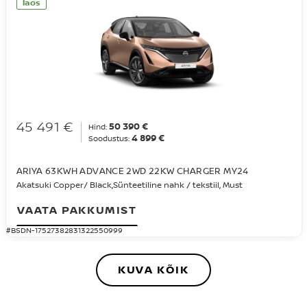
laos
45 491 €
50 390 €
Hind:
4 899 €
Soodustus:
ARIYA 63KWH ADVANCE 2WD 22KW CHARGER MY24
Akatsuki Copper/ Black,Sünteetiline nahk / tekstiil, Must
VAATA PAKKUMIST
#BSDN-17527382831322550999
KUVA KÕIK