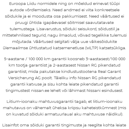
Euroopa Liidu normidele ning on mõeldud erinevat tüüpi
autode võrdlemiseks. Need andmed ei viita konkreetsele
sõidukile ja ei moodusta osa pakkumisest. Need väärtused ei
pruugi ühtida igapäevasel sõitmisel saavutatavate
tulemustega. Lisavarustus, sõiduki seisukord, sõidustiil ja
mittetehnilised tegurid, nagu ilmaolud, võivad tegelikke tulemusi
mõjutada. Väärtused selgitati välja uue väikesõidukite
ülemaailmse ühtlustatud katsemenetluse (WLTP) katsetsükliga.
5-aastane / 100 000 km garantii koosneb 3-aastasest/100 000
km tootja garantiist ja 2-aastasest Nissan RG pikendatud
garantiist, mida pakutakse kindlustustootena Real Garant
Versicherung AG poolt. Täieliku info Nissan RG pikendatud
garantii katvuse ja sisu kohta leiate pikendatud garantii
tingimustest nissan.ee lehelt või lähimast Nissani esindusest.
Liitium-ioonaku mahtuvusgarantii tagab, et liitium-ioonaku
mahutavus on vähemalt üheksa kriipsu kaheteistkümnest (mis
on kuvatud sõiduki armatuurlaual aku mahtuvuse näidikul).
Lisainfot oma sõiduki garantii tingimuste ja reeglite kohta leiate