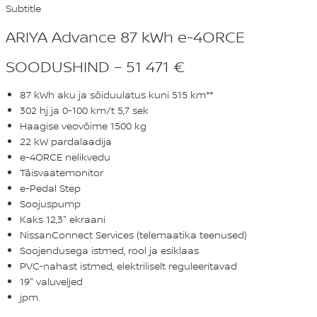
Subtitle
ARIYA Advance 87 kWh e-4ORCE
SOODUSHIND – 51 471 €
87 kWh aku ja sõiduulatus kuni 515 km**
302 hj ja 0-100 km/t 5,7 sek
Haagise veovõime 1500 kg
22 kW pardalaadija
e-4ORCE nelikvedu
Täisvaatemonitor
e-Pedal Step
Soojuspump
Kaks 12,3" ekraani
NissanConnect Services (telemaatika teenused)
Soojendusega istmed, rool ja esiklaas
PVC-nahast istmed, elektriliselt reguleeritavad
19" valuveljed
jpm.