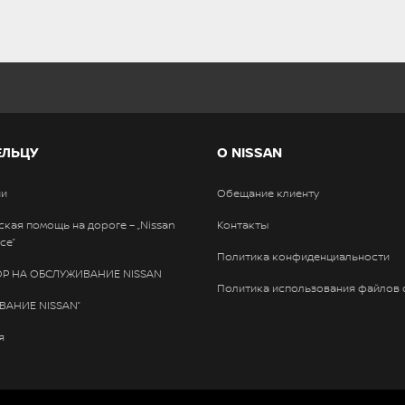
ЕЛЬЦУ
О NISSAN
ии
Обещание клиенту
ская помощь на дороге – „Nissan
Контакты
ce”
Политика конфиденциальности
Р НА ОБСЛУЖИВАНИЕ NISSAN
Политика использования файлов 
ВАНИЕ NISSAN”
я