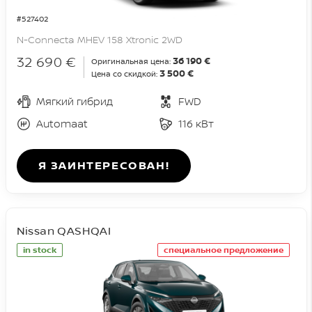
#527402
N-Connecta MHEV 158 Xtronic 2WD
32 690 €
36 190 €
Оригинальная цена:
3 500 €
Цена со скидкой:
Мягкий гибрид
FWD
Automaat
116 кВт
Я ЗАИНТЕРЕСОВАН!
Nissan QASHQAI
in stock
специальное предложение