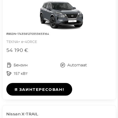
#BSDN-1743581270353653164
TEKNA+ e-4ORCE
54 190 €
Бензин
Automaat
157 кВт
Я ЗАИНТЕРЕСОВАН!
Nissan X-TRAIL