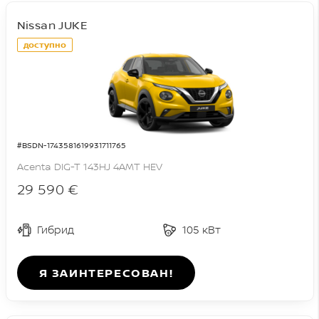
Nissan JUKE
доступно
#BSDN-1743581619931711765
Acenta DIG-T 143HJ 4AMT HEV
29 590 €
Гибрид
105 кВт
Я ЗАИНТЕРЕСОВАН!