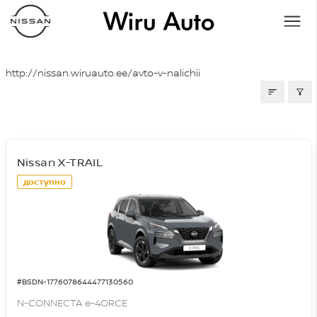
СВОБОДНЫЕ МАШИНЫ
http://nissan.wiruauto.ee/avto-v-nalichii
Nissan X-TRAIL
доступно
#BSDN-1776078644477130560
N-CONNECTA e-4ORCE