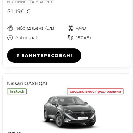
N-CONNECTA e-4ORCE
51 190 €
Гибрид (Бенз./Эл.)
AWD
Automaat
157 кВт
Я ЗАИНТЕРЕСОВАН!
Nissan QASHQAI
in stock
специальное предложение