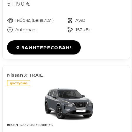
51 190 €
Гибрид (Бенз./Эл.)
AWD
Automaat
157 кВт
Я ЗАИНТЕРЕСОВАН!
Nissan X-TRAIL
доступно
#BSDN-17662178631801101317