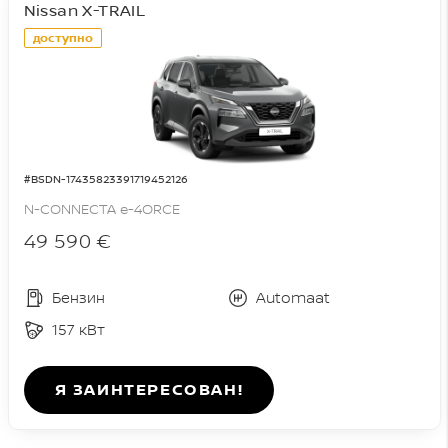
Nissan X-TRAIL
доступно
#BSDN-17435823391719452126
N-CONNECTA e-4ORCE
49 590 €
Бензин
Automaat
157 кВт
Я ЗАИНТЕРЕСОВАН!