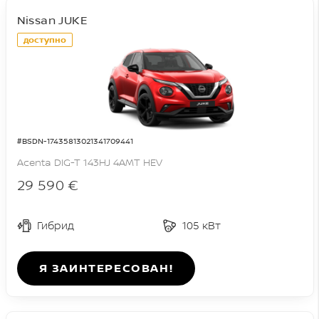
Nissan JUKE
доступно
#BSDN-17435813021341709441
Acenta DIG-T 143HJ 4AMT HEV
29 590 €
Гибрид
105 кВт
Я ЗАИНТЕРЕСОВАН!