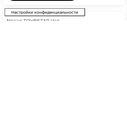
Nissan TOWNSTAR Van
демо
#NNE0664799
N-Connecta 45 kWh
36 900 €
44 248 €
Оригинальная цена:
7 348 €
Цена со скидкой:
Электрический
FWD
Automaat
90 кВт