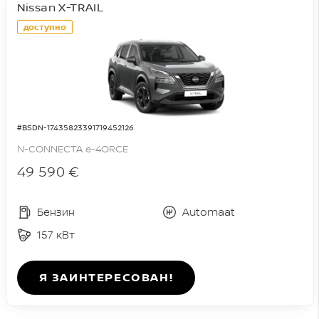
Nissan X-TRAIL
доступно
#BSDN-17435823391719452126
N-CONNECTA e-4ORCE
49 590 €
Бензин
Automaat
157 кВт
Я ЗАИНТЕРЕСОВАН!