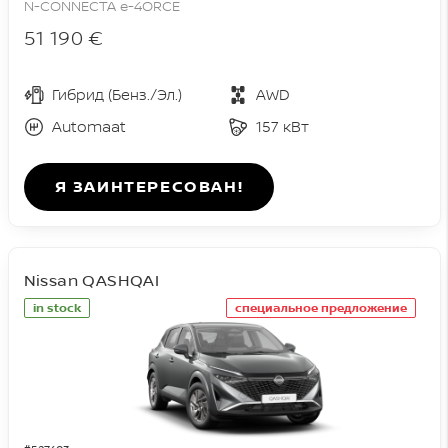
N-CONNECTA e-4ORCE
51 190 €
Гибрид (Бенз./Эл.)
AWD
Automaat
157 кВт
Я ЗАИНТЕРЕСОВАН!
Nissan QASHQAI
in stock
специальное предложение