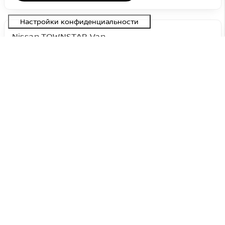
Nissan TOWNSTAR Van
демо
#NNE0664799
N-Connecta 45 kWh
36 900 €
44 248 €
Оригинальная цена:
7 348 €
Цена со скидкой:
Электрический
FWD
Automaat
90 кВт