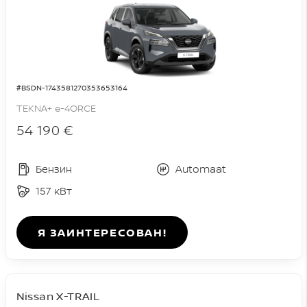
#BSDN-1743581270353653164
TEKNA+ e-4ORCE
54 190 €
Бензин
Automaat
157 кВт
Я ЗАИНТЕРЕСОВАН!
Nissan X-TRAIL