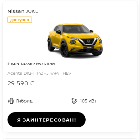
Nissan JUKE
доступно
#BSDN-1743581619931711765
Acenta DIG-T 143HJ 4AMT HEV
29 590 €
Гибрид
105 кВт
Я ЗАИНТЕРЕСОВАН!