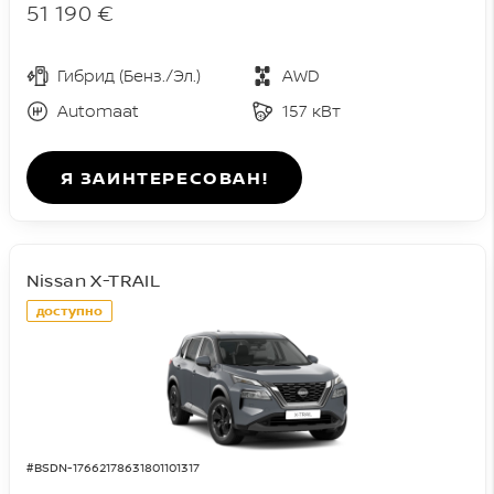
51 190 €
Гибрид (Бенз./Эл.)
AWD
Automaat
157 кВт
Я ЗАИНТЕРЕСОВАН!
Nissan X-TRAIL
доступно
#BSDN-17662178631801101317