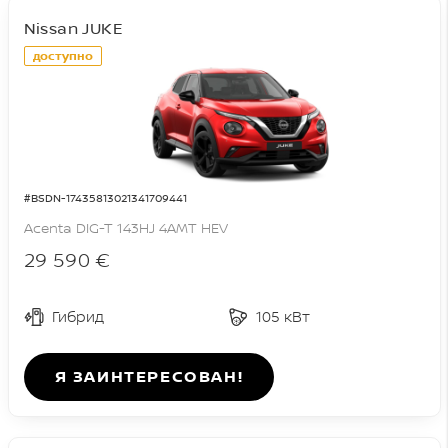
Nissan JUKE
доступно
#BSDN-17435813021341709441
Acenta DIG-T 143HJ 4AMT HEV
29 590 €
Гибрид
105 кВт
Я ЗАИНТЕРЕСОВАН!