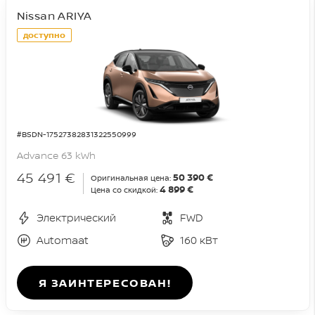
Nissan ARIYA
доступно
#BSDN-17527382831322550999
Advance 63 kWh
45 491 €
50 390 €
Оригинальная цена:
4 899 €
Цена со скидкой:
Электрический
FWD
Automaat
160 кВт
Я ЗАИНТЕРЕСОВАН!