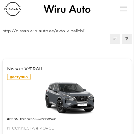
СВОБОДНЫЕ МАШИНЫ
http://nissan.wiruauto.ee/avto-v-nalichii
Nissan X-TRAIL
доступно
#BSDN-1776078644477130560
N-CONNECTA e-4ORCE