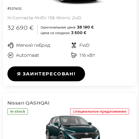
#527402
N-Connecta MHEV 158 Xtronic 2WD
32 690 €
36 190 €
Оригинальная цена:
3 500 €
Цена со скидкой:
Мягкий гибрид
FWD
Automaat
116 кВт
Я ЗАИНТЕРЕСОВАН!
Nissan QASHQAI
in stock
специальное предложение